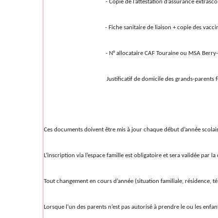
- Copie de l’attestation d’assurance extrascol
- Fiche sanitaire de liaison + copie des vaccinati
- N° allocataire CAF Touraine ou MSA Berry-Tour
Justificatif de domicile des grands-parents fondett
Ces documents doivent être mis à jour chaque début d’année scolai
L’inscription via l’espace famille est obligatoire et sera validée par la
Tout changement en cours d’année (situation familiale, résidence, tél
Lorsque l’un des parents n’est pas autorisé à prendre le ou les enfant