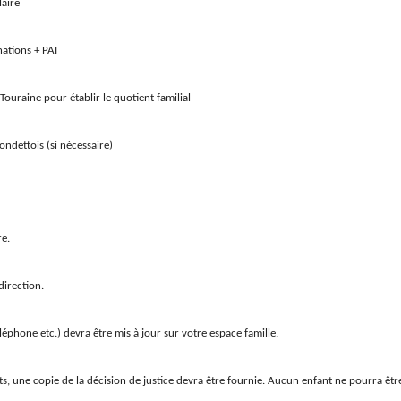
aire
ons + PAI
aine pour établir le quotient familial
ois (si nécessaire)
re.
 direction.
éphone etc.) devra être mis à jour sur votre espace famille.
s, une copie de la décision de justice devra être fournie. Aucun enfant ne pourra être a