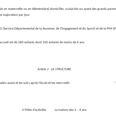
risés en maternelle ou en élémentaire) domiciliés, scolarisés ou ayant des grands paren
ne majoration par jour.
DJES (Service Départemental de la Jeunesse, de l’Engagement et du Sport) et de la PMI (
’accueil est de 260 enfants dont 100 enfants de moins de 6 ans.
Article 2 : LA STRUCTURE
re : les matins avant et les soirs après l’école et les mercredis * L’Accuei
4 Pôles d’activités La maison des 3 – 4 ans